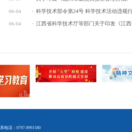
科学技术部令第24号 科学技术活动违规行为调查处理规
06-04
江西省科学技术厅等部门关于印发《江西省职务科技成果单列管理操作指引（试行）》的
06-04
系电话：0797-8991580