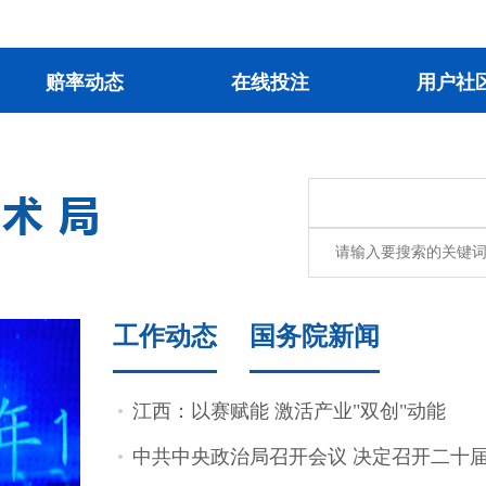
赔率动态
在线投注
用户社
工作动态
国务院新闻
江西：以赛赋能 激活产业"双创"动能
中共中央政治局召开会议 决定召开二十届五中全会 分析研究当前经济形势和经济工作 中共中央总书记习近平主持会