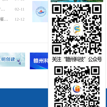
定
02-11
通知
12-12
更多>>