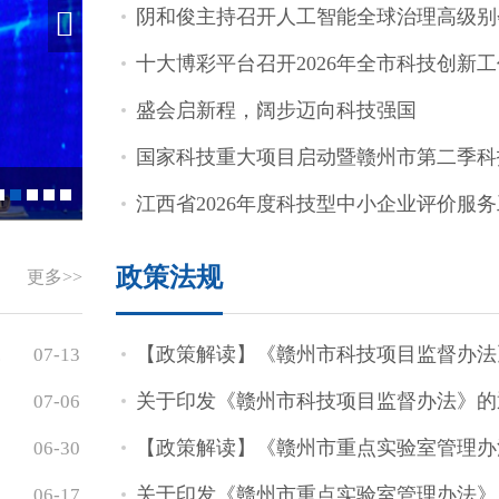

阴和俊主持召开人工智能全球治理高级别
十大博彩平台召开2026年全市科技创新工作推
盛会启新程，阔步迈向科技强国
国家科技重大项目启动暨赣州市第二季科技成果转化产融对接会
十大博彩平台李绍武在赣南师范大学和赣南科技学院调研
江西省2026年度科技型中小企业评价服务工作培训班在吉安
政策法规
更多>>
【政策解读】《赣州市科技项目监督办法》政策
07-13
关于印发《赣州市科技项目监督办法》的
07-06
【政策解读】《赣州市重点实验室管理办法》《赣州市技术创新中心管理办法》政策
06-30
关于印发《赣州市重点实验室管理办法》《赣州市技术创新中心管理办法》的
06-17