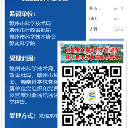
关于印发《赣州市重点实验室管理办法》《赣州市技术创新中心管理办法》的通知
04-15
科学技术部令第24号 科学技术活动违规行为调查处理规定
02-11
江西省科学技术厅等部门关于印发《江西省职务科技成果单列管理操作指引（试行）》的通知
12-12
优惠活动