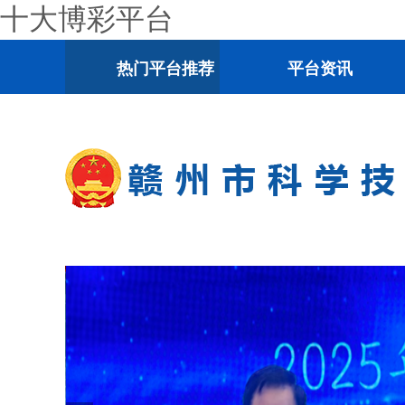
十大博彩平台
热门平台推荐
平台资讯