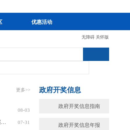
区
优惠活动
无障碍
关怀版
政府开奖信息
更多>>
政府开奖信息指南
08-03
议
07-31
政府开奖信息年报