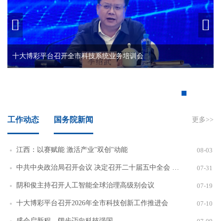


十大博彩平台召开全市科技系统业务培训会
工作动态
国务院新闻
更多>>
江西：以赛赋能 激活产业"双创"动能
08-03
中共中央政治局召开会议 决定召开二十届五中全会 分析研究当前经济形势和经济工作 中共中央总书记习近平主持会议
07-31
阴和俊主持召开人工智能全球治理高级别会议
07-19
十大博彩平台召开2026年全市科技创新工作推进会
07-10
盛会启新程，阔步迈向科技强国