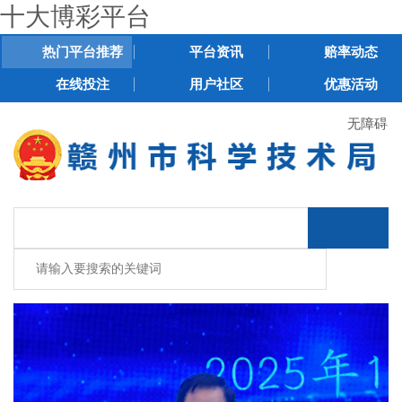
十大博彩平台
热门平台推荐
平台资讯
赔率动态
在线投注
用户社区
优惠活动
无障碍