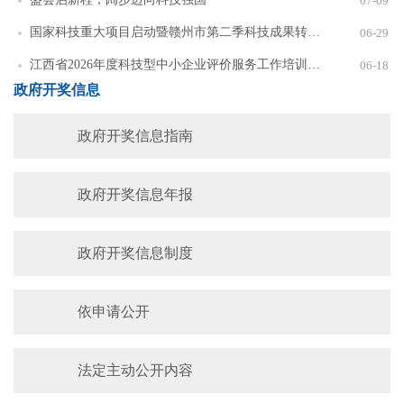
07-09
国家科技重大项目启动暨赣州市第二季科技成果转化产融对接会举行
06-29
江西省2026年度科技型中小企业评价服务工作培训班在吉安举办
06-18
政府开奖信息
政府开奖信息指南
政府开奖信息年报
政府开奖信息制度
依申请公开
法定主动公开内容