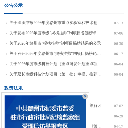
公告公示
关于组织申报2026年度赣州市重点实验室和技术创新中心的通知
07-13
关于发布2026年度市级"揭榜挂帅"制项目备选榜单的通知
07-06
关于2026年赣州市"揭榜挂帅"制项目揭榜结果的公示
06-30
关于召开2026年度赣州市"揭榜挂帅"制项目揭榜论证会议的通知
06-17
关于2026年度市级科技计划（重点研发计划重点项目）拟立项项目的公示
06-04
关于延长市级科技计划项目（第一批）申报、推荐截止时间的公告
06-04
政策法规
【政策解读】《赣州市科技项目监督办法》政策解读
07-02
关于印发《赣州市科技项目监督办法》的通知
06-29
【政策解读】《赣州市重点实验室管理办法》《赣州市技术创新中心管理办法》政策解读
04-17