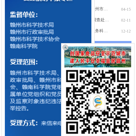
关于印发《赣州市重点实验室管理办法》《赣州市技术创新中心管理办法》的通知
04-15
科学技术部令第24号 科学技术活动违规行为调查处理规定
02-11
江西省科学技术厅等部门关于印发《江西省职务科技成果单列管理操作指引（试行）》的通知
12-12
优惠活动