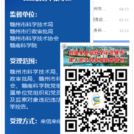
关于印发《赣州市重点实验室管理办法》《赣州市技术创新中心管理办法》的通知
04-15
科学技术部令第24号 科学技术活动违规行为调查处理规定
02-11
江西省科学技术厅等部门关于印发《江西省职务科技成果单列管理操作指引（试行）》的通知
12-12
优惠活动