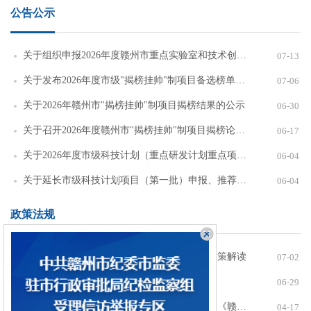
公告公示
关于组织申报2026年度赣州市重点实验室和技术创新中心的通知
07-13
关于发布2026年度市级"揭榜挂帅"制项目备选榜单的通知
07-06
关于2026年赣州市"揭榜挂帅"制项目揭榜结果的公示
06-30
关于召开2026年度赣州市"揭榜挂帅"制项目揭榜论证会议的通知
06-17
关于2026年度市级科技计划（重点研发计划重点项目）拟立项项目的公示
06-04
关于延长市级科技计划项目（第一批）申报、推荐截止时间的公告
06-04
政策法规
【政策解读】《赣州市科技项目监督办法》政策解读
07-02
关于印发《赣州市科技项目监督办法》的通知
06-29
【政策解读】《赣州市重点实验室管理办法》《赣州市技术创新中心管理办法》政策解读
04-17