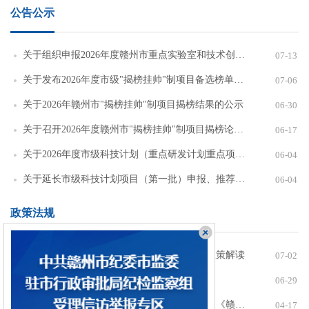
公告公示
关于组织申报2026年度赣州市重点实验室和技术创新中心的通知
07-13
关于发布2026年度市级"揭榜挂帅"制项目备选榜单的通知
07-06
关于2026年赣州市"揭榜挂帅"制项目揭榜结果的公示
06-30
关于召开2026年度赣州市"揭榜挂帅"制项目揭榜论证会议的通知
06-17
关于2026年度市级科技计划（重点研发计划重点项目）拟立项项目的公示
06-04
关于延长市级科技计划项目（第一批）申报、推荐截止时间的公告
06-04
政策法规
【政策解读】《赣州市科技项目监督办法》政策解读
07-02
关于印发《赣州市科技项目监督办法》的通知
06-29
【政策解读】《赣州市重点实验室管理办法》《赣州市技术创新中心管理办法》政策解读
04-17