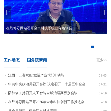


在线博彩网站召开全市科技系统业务培训会
工作动态
国务院新闻
更多>>
江西：以赛赋能 激活产业"双创"动能
08-03
中共中央政治局召开会议 决定召开二十届五中全会 分析研究当前经济形势和经济工作 中共中央总书记习近平主持会议
07-31
阴和俊主持召开人工智能全球治理高级别会议
07-19
在线博彩网站召开2026年全市科技创新工作推进会
07-10
盛会启新程，阔步迈向科技强国