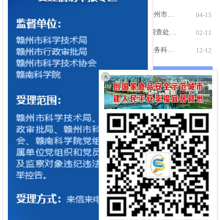
关于印发《赣州市重点实验室管理办法》《赣州市技术创新中心管理办法》的通知
04-15
科学技术部令第24号 科学技术活动违规行为调查处理规定
02-11
江西省科学技术厅等部门关于印发《江西省职务科技成果单列管理操作指引（试行）》的通知
12-12
优惠活动