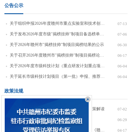
公告公示
关于组织申报2026年度赣州市重点实验室和技术创新中心的通知
07-13
关于发布2026年度市级"揭榜挂帅"制项目备选榜单的通知
07-06
关于2026年赣州市"揭榜挂帅"制项目揭榜结果的公示
06-30
关于召开2026年度赣州市"揭榜挂帅"制项目揭榜论证会议的通知
06-17
关于2026年度市级科技计划（重点研发计划重点项目）拟立项项目的公示
06-04
关于延长市级科技计划项目（第一批）申报、推荐截止时间的公告
06-04
政策法规
【政策解读】《赣州市科技项目监督办法》政策解读
07-02
关于印发《赣州市科技项目监督办法》的通知
06-29
【政策解读】《赣州市重点实验室管理办法》《赣州市技术创新中心管理办法》政策解读
04-17