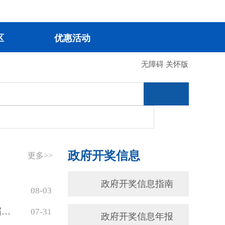
区
优惠活动
无障碍
关怀版
政府开奖信息
更多>>
政府开奖信息指南
08-03
议
07-31
政府开奖信息年报