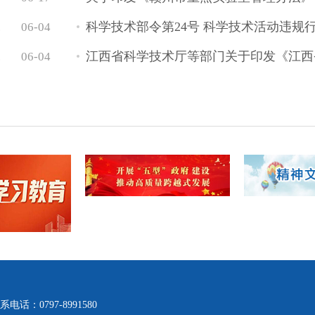
科学技术部令第24号 科学技术活动违规行为调查处理规
06-04
江西省科学技术厅等部门关于印发《江西省职务科技成果单列管理操作指引（试行）》的
06-04
系电话：0797-8991580