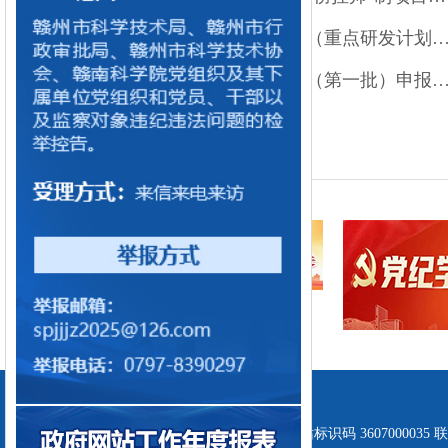
关于2026年度市级科技计划（重点研发计划重点项目）拟立项项目的公示
关于延长市级科技计划项目（第一批）申报、推荐截止时间的公告
优惠活动
主办：在线博彩网站
平台导航
网站标识码 3607000035 联