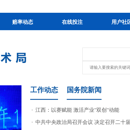
赔率动态
在线投注
用户社
工作动态
国务院新闻
江西：以赛赋能 激活产业"双创"动能
中共中央政治局召开会议 决定召开二十届五中全会 分析研究当前经济形势和经济工作 中共中央总书记习近平主持会