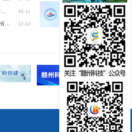
定
02-11
通知
12-12
更多>>