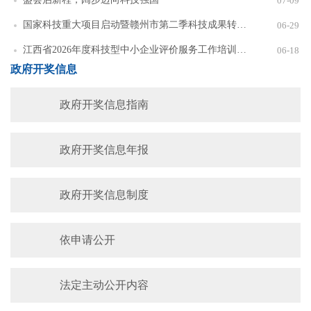
07-09
国家科技重大项目启动暨赣州市第二季科技成果转化产融对接会举行
06-29
江西省2026年度科技型中小企业评价服务工作培训班在吉安举办
06-18
政府开奖信息
政府开奖信息指南
政府开奖信息年报
政府开奖信息制度
依申请公开
法定主动公开内容