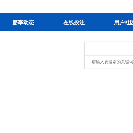
赔率动态
在线投注
用户社