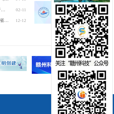
定
02-11
通知
12-12
更多>>