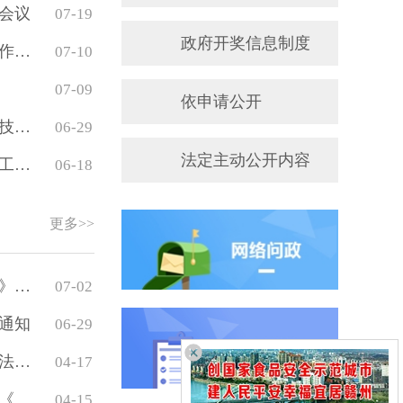
会议
07-19
政府开奖信息制度
进会
07-10
07-09
依申请公开
举行
06-29
省委常委、赣州市委书记黄喜忠一行到省科技厅走访座谈
法定主动公开内容
举办
06-18
更多>>
解读
07-02
通知
06-29
解读
04-17
通知
04-15