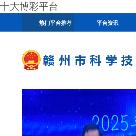
十大博彩平台
热门平台推荐
平台资讯