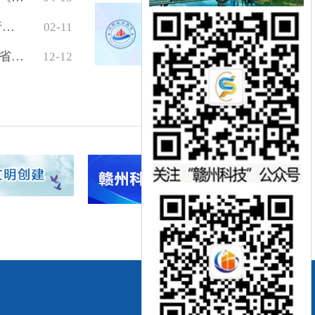
定
02-11
通知
12-12
更多>>