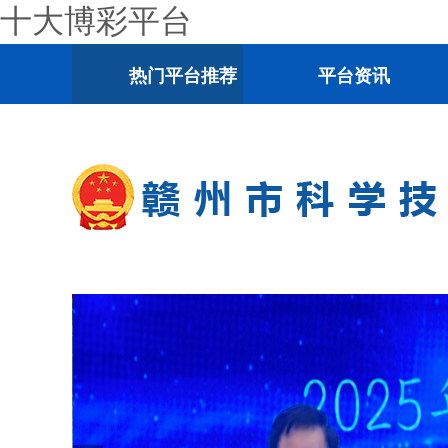
十大博彩平台
热门平台推荐
平台资讯