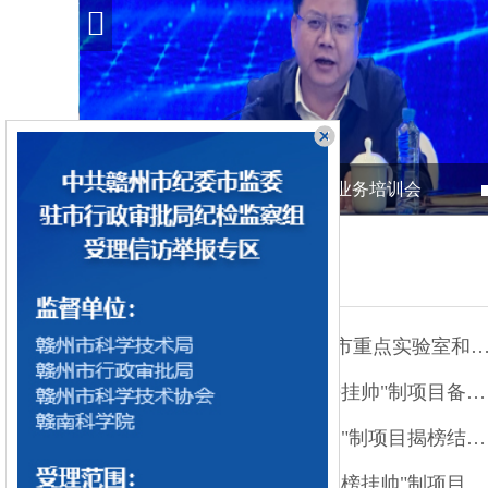

十大博彩平台召开全市科技系统业务培训会
公告公示
关于组织申报2026年度赣州市重点实验室和技术创新中心的通知
关于发布2026年度市级"揭榜挂帅"制项目备选榜单的通知
关于2026年赣州市"揭榜挂帅"制项目揭榜结果的公示
关于召开2026年度赣州市"揭榜挂帅"制项目揭榜论证会议的通知