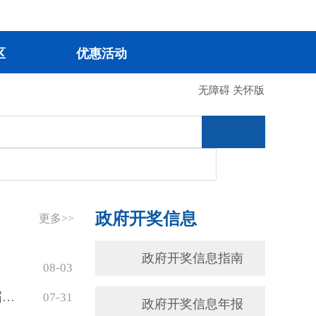
区
优惠活动
无障碍
关怀版
政府开奖信息
更多>>
政府开奖信息指南
08-03
议
07-31
政府开奖信息年报