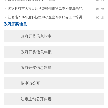
07-09
国家科技重大项目启动暨赣州市第二季科技成果转化产融对接会举行
06-29
江西省2026年度科技型中小企业评价服务工作培训班在吉安举办
06-18
政府开奖信息
政府开奖信息指南
政府开奖信息年报
政府开奖信息制度
依申请公开
法定主动公开内容