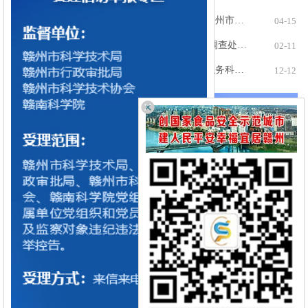
关于印发《赣州市重点实验室管理办法》《赣州市技术创新中心管理办法》的通知
04-15
科学技术部令第24号 科学技术活动违规行为调查处理规定
02-11
江西省科学技术厅等部门关于印发《江西省职务科技成果单列管理操作指引（试行）》的通知
12-12
优惠活动