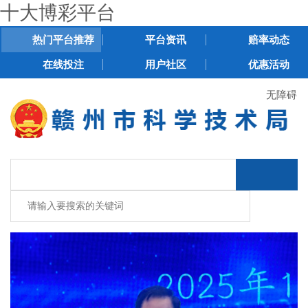
十大博彩平台
热门平台推荐
平台资讯
赔率动态
在线投注
用户社区
优惠活动
无障碍