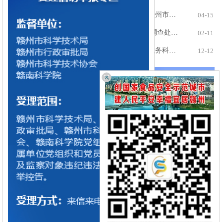
关于印发《赣州市重点实验室管理办法》《赣州市技术创新中心管理办法》的通知
04-15
科学技术部令第24号 科学技术活动违规行为调查处理规定
02-11
江西省科学技术厅等部门关于印发《江西省职务科技成果单列管理操作指引（试行）》的通知
12-12
优惠活动