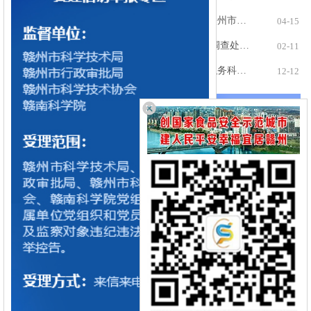
关于印发《赣州市重点实验室管理办法》《赣州市技术创新中心管理办法》的通知
04-15
科学技术部令第24号 科学技术活动违规行为调查处理规定
02-11
江西省科学技术厅等部门关于印发《江西省职务科技成果单列管理操作指引（试行）》的通知
12-12
优惠活动