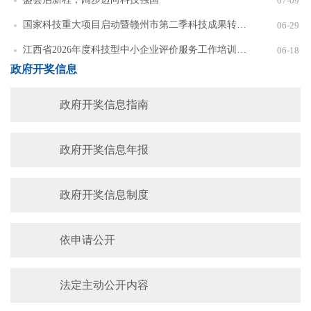
07-09
国家科技重大项目启动暨赣州市第二季科技成果转化产融对接会举行
06-29
江西省2026年度科技型中小企业评价服务工作培训班在吉安举办
06-18
政府开奖信息
政府开奖信息指南
政府开奖信息年报
政府开奖信息制度
依申请公开
法定主动公开内容