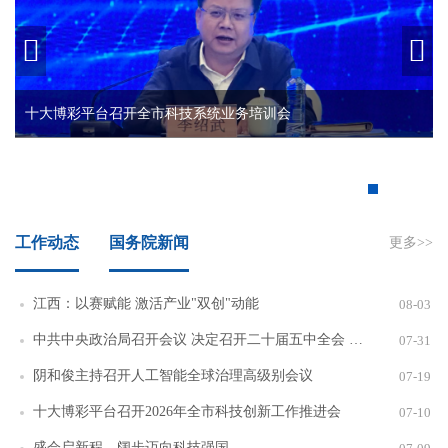


十大博彩平台召开全市科技系统业务培训会
工作动态
国务院新闻
更多>>
江西：以赛赋能 激活产业"双创"动能
08-03
中共中央政治局召开会议 决定召开二十届五中全会 分析研究当前经济形势和经济工作 中共中央总书记习近平主持会议
07-31
阴和俊主持召开人工智能全球治理高级别会议
07-19
十大博彩平台召开2026年全市科技创新工作推进会
07-10
盛会启新程，阔步迈向科技强国