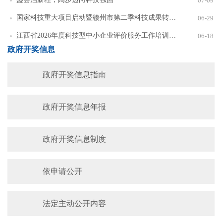
07-09
国家科技重大项目启动暨赣州市第二季科技成果转化产融对接会举行
06-29
江西省2026年度科技型中小企业评价服务工作培训班在吉安举办
06-18
政府开奖信息
政府开奖信息指南
政府开奖信息年报
政府开奖信息制度
依申请公开
法定主动公开内容