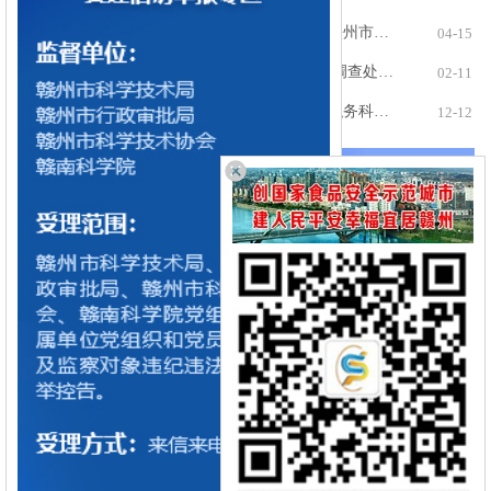
关于印发《赣州市重点实验室管理办法》《赣州市技术创新中心管理办法》的通知
04-15
科学技术部令第24号 科学技术活动违规行为调查处理规定
02-11
江西省科学技术厅等部门关于印发《江西省职务科技成果单列管理操作指引（试行）》的通知
12-12
优惠活动