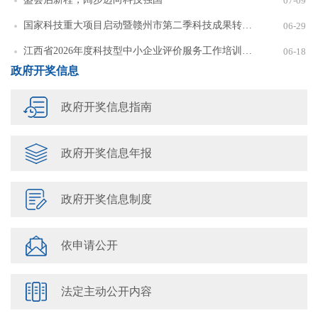
07-09
国家科技重大项目启动暨赣州市第二季科技成果转化产融对接会举行
06-29
江西省2026年度科技型中小企业评价服务工作培训班在吉安举办
06-18
政府开奖信息
政府开奖信息指南
政府开奖信息年报
政府开奖信息制度
依申请公开
法定主动公开内容