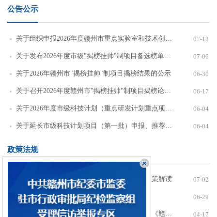
公告公示
关于组织申报2026年度赣州市重点实验室和技术创新中心的通知
07-13
关于发布2026年度市级"揭榜挂帅"制项目备选榜单的通知
07-06
关于2026年赣州市"揭榜挂帅"制项目揭榜结果的公示
06-30
关于召开2026年度赣州市"揭榜挂帅"制项目揭榜论证会议的通知
06-17
关于2026年度市级科技计划（重点研发计划重点项目）拟立项项目的公示
06-04
关于延长市级科技计划项目（第一批）申报、推荐截止时间的公告
06-04
政策法规
【政策解读】《赣州市科技项目监督办法》政策解读
07-02
关于印发《赣州市科技项目监督办法》的通知
06-29
【政策解读】《赣州市重点实验室管理办法》《赣州市技术创新中心管理办法》政策解读
04-17