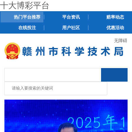
十大博彩平台
热门平台推荐
平台资讯
赔率动态
在线投注
用户社区
优惠活动
无障碍