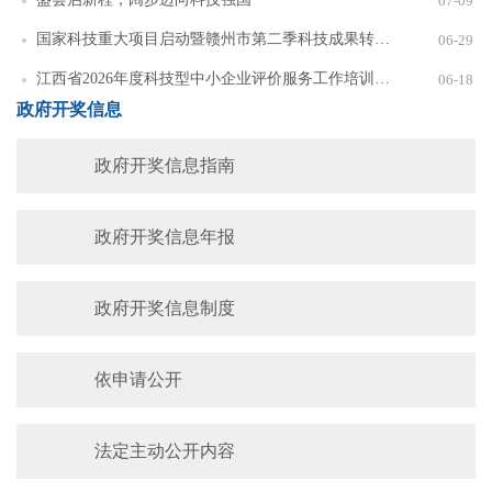
07-09
国家科技重大项目启动暨赣州市第二季科技成果转化产融对接会举行
06-29
江西省2026年度科技型中小企业评价服务工作培训班在吉安举办
06-18
政府开奖信息
政府开奖信息指南
政府开奖信息年报
政府开奖信息制度
依申请公开
法定主动公开内容