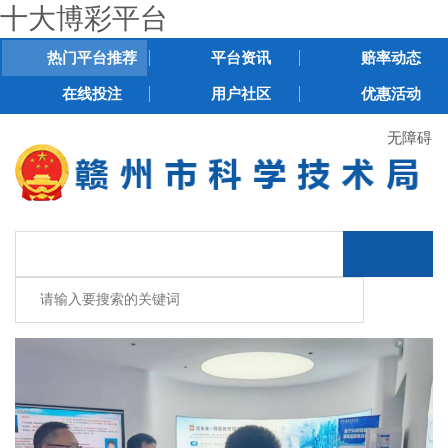
十大博彩平台
热门平台推荐
平台资讯
赔率动态
在线投注
用户社区
优惠活动
无障碍