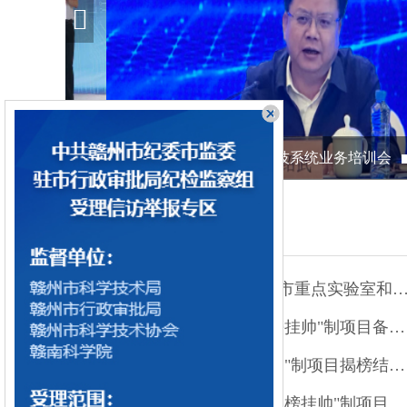

在线博彩网站召开全市科技系统业务培训会
公告公示
关于组织申报2026年度赣州市重点实验室和技术创新中心的通知
关于发布2026年度市级"揭榜挂帅"制项目备选榜单的通知
关于2026年赣州市"揭榜挂帅"制项目揭榜结果的公示
关于召开2026年度赣州市"揭榜挂帅"制项目揭榜论证会议的通知