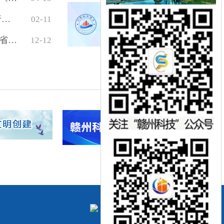
定
02-11
通知
12-12
更多>>