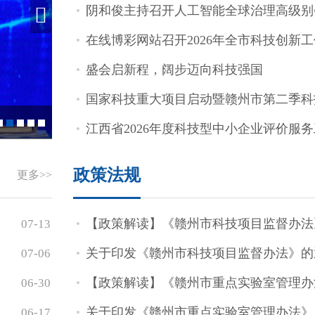

阴和俊主持召开人工智能全球治理高级别
在线博彩网站召开2026年全市科技创新工作推
盛会启新程，阔步迈向科技强国
国家科技重大项目启动暨赣州市第二季科技成果转化产融对接会
在线博彩网站李绍武在赣南师范大学和赣南科技学院调研
江西省2026年度科技型中小企业评价服务工作培训班在吉安
政策法规
更多>>
【政策解读】《赣州市科技项目监督办法》政策
07-13
关于印发《赣州市科技项目监督办法》的
07-06
【政策解读】《赣州市重点实验室管理办法》《赣州市技术创新中心管理办法》政策
06-30
关于印发《赣州市重点实验室管理办法》《赣州市技术创新中心管理办法》的
06-17