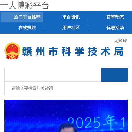
十大博彩平台
热门平台推荐
平台资讯
赔率动态
在线投注
用户社区
优惠活动
无障碍