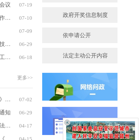
会议
07-19
政府开奖信息制度
进会
07-10
07-09
依申请公开
举行
06-29
省委常委、赣州市委书记黄喜忠一行到省科技厅走访座谈
法定主动公开内容
举办
06-18
更多>>
解读
07-02
通知
06-29
解读
04-17
通知
04-15