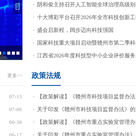

阴和俊主持召开人工智能全球治理高级别
十大博彩平台召开2026年全市科技创新工作推
盛会启新程，阔步迈向科技强国
国家科技重大项目启动暨赣州市第二季科技成果转化产融对接会
十大博彩平台李绍武在赣南师范大学和赣南科技学院调研
江西省2026年度科技型中小企业评价服务工作培训班在吉安
政策法规
更多>>
【政策解读】《赣州市科技项目监督办法》政策
07-13
关于印发《赣州市科技项目监督办法》的
07-06
【政策解读】《赣州市重点实验室管理办法》《赣州市技术创新中心管理办法》政策
06-30
关于印发《赣州市重点实验室管理办法》《赣州市技术创新中心管理办法》的
06-17