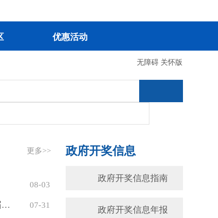
区
优惠活动
无障碍
关怀版
政府开奖信息
更多>>
政府开奖信息指南
08-03
议
07-31
政府开奖信息年报