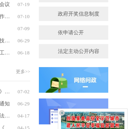
会议
07-19
政府开奖信息制度
进会
07-10
07-09
依申请公开
举行
06-29
省委常委、赣州市委书记黄喜忠一行到省科技厅走访座谈
法定主动公开内容
举办
06-18
更多>>
解读
07-02
通知
06-29
解读
04-17
通知
04-15