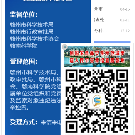
关于印发《赣州市重点实验室管理办法》《赣州市技术创新中心管理办法》的通知
04-15
科学技术部令第24号 科学技术活动违规行为调查处理规定
02-11
江西省科学技术厅等部门关于印发《江西省职务科技成果单列管理操作指引（试行）》的通知
12-12
优惠活动