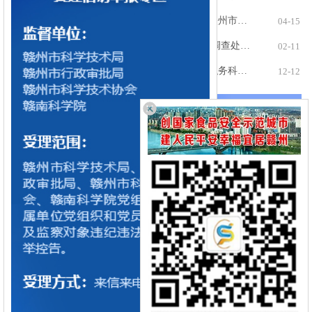
关于印发《赣州市重点实验室管理办法》《赣州市技术创新中心管理办法》的通知
04-15
科学技术部令第24号 科学技术活动违规行为调查处理规定
02-11
江西省科学技术厅等部门关于印发《江西省职务科技成果单列管理操作指引（试行）》的通知
12-12
优惠活动