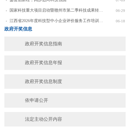
07-09
国家科技重大项目启动暨赣州市第二季科技成果转化产融对接会举行
06-29
江西省2026年度科技型中小企业评价服务工作培训班在吉安举办
06-18
政府开奖信息
政府开奖信息指南
政府开奖信息年报
政府开奖信息制度
依申请公开
法定主动公开内容