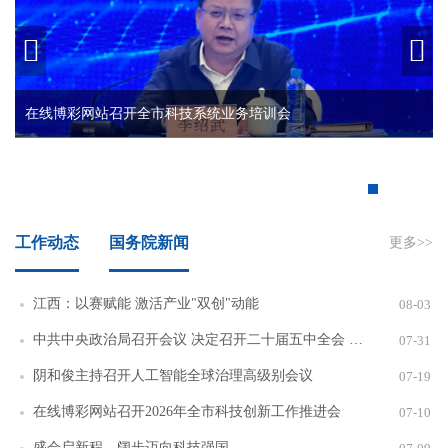


在线博彩网站召开全市科技系统业务培训会
工作动态
国务院新闻
更多>>
江西：以赛赋能 激活产业"双创"动能
08-03
中共中央政治局召开会议 决定召开二十届五中全会 分析研究当前经济形势和经济工作 中共中央总书记习近平主持会议
07-31
阴和俊主持召开人工智能全球治理高级别会议
07-19
在线博彩网站召开2026年全市科技创新工作推进会
07-10
盛会启新程，阔步迈向科技强国