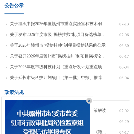
公告公示
关于组织申报2026年度赣州市重点实验室和技术创新中心的通知
07-13
关于发布2026年度市级"揭榜挂帅"制项目备选榜单的通知
07-06
关于2026年赣州市"揭榜挂帅"制项目揭榜结果的公示
06-30
关于召开2026年度赣州市"揭榜挂帅"制项目揭榜论证会议的通知
06-17
关于2026年度市级科技计划（重点研发计划重点项目）拟立项项目的公示
06-04
关于延长市级科技计划项目（第一批）申报、推荐截止时间的公告
06-04
政策法规
【政策解读】《赣州市科技项目监督办法》政策解读
07-02
关于印发《赣州市科技项目监督办法》的通知
06-29
【政策解读】《赣州市重点实验室管理办法》《赣州市技术创新中心管理办法》政策解读
04-17