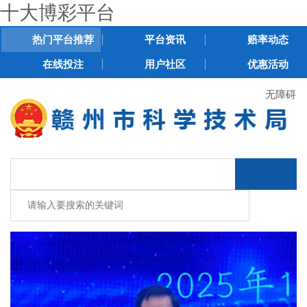
十大博彩平台
热门平台推荐
平台资讯
赔率动态
在线投注
用户社区
优惠活动
无障碍