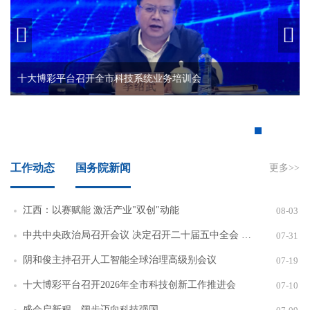


十大博彩平台召开全市科技系统业务培训会
工作动态
国务院新闻
更多>>
江西：以赛赋能 激活产业"双创"动能
08-03
中共中央政治局召开会议 决定召开二十届五中全会 分析研究当前经济形势和经济工作 中共中央总书记习近平主持会议
07-31
阴和俊主持召开人工智能全球治理高级别会议
07-19
十大博彩平台召开2026年全市科技创新工作推进会
07-10
盛会启新程，阔步迈向科技强国