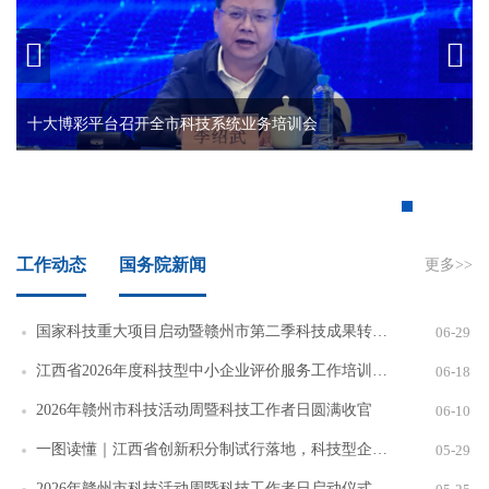


十大博彩平台召开全市科技系统业务培训会
工作动态
国务院新闻
更多>>
国家科技重大项目启动暨赣州市第二季科技成果转化产融对接会举行
06-29
江西省2026年度科技型中小企业评价服务工作培训班在吉安举办
06-18
2026年赣州市科技活动周暨科技工作者日圆满收官
06-10
一图读懂｜江西省创新积分制试行落地，科技型企业如何"凭分获益"？
05-29
2026年赣州市科技活动周暨科技工作者日启动仪式在赣县启幕