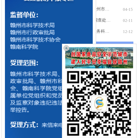
关于印发《赣州市重点实验室管理办法》《赣州市技术创新中心管理办法》的通知
04-15
科学技术部令第24号 科学技术活动违规行为调查处理规定
02-11
江西省科学技术厅等部门关于印发《江西省职务科技成果单列管理操作指引（试行）》的通知
12-12
优惠活动