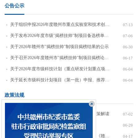
公告公示
关于组织申报2026年度赣州市重点实验室和技术创新中心的通知
07-13
关于发布2026年度市级"揭榜挂帅"制项目备选榜单的通知
07-06
关于2026年赣州市"揭榜挂帅"制项目揭榜结果的公示
06-30
关于召开2026年度赣州市"揭榜挂帅"制项目揭榜论证会议的通知
06-17
关于2026年度市级科技计划（重点研发计划重点项目）拟立项项目的公示
06-04
关于延长市级科技计划项目（第一批）申报、推荐截止时间的公告
06-04
政策法规
【政策解读】《赣州市科技项目监督办法》政策解读
07-02
关于印发《赣州市科技项目监督办法》的通知
06-29
【政策解读】《赣州市重点实验室管理办法》《赣州市技术创新中心管理办法》政策解读
04-17