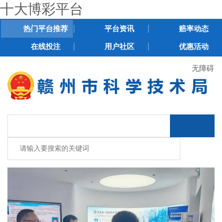
十大博彩平台
热门平台推荐
平台资讯
赔率动态
在线投注
用户社区
优惠活动
无障碍