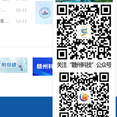
定
02-11
通知
12-12
更多>>