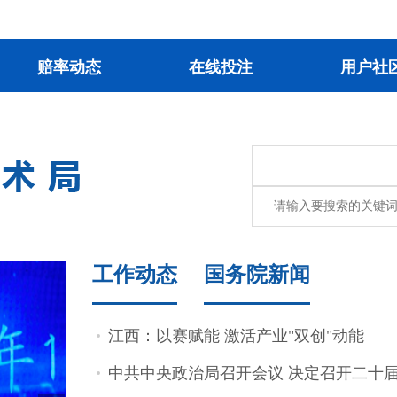
赔率动态
在线投注
用户社
工作动态
国务院新闻
江西：以赛赋能 激活产业"双创"动能
中共中央政治局召开会议 决定召开二十届五中全会 分析研究当前经济形势和经济工作 中共中央总书记习近平主持会