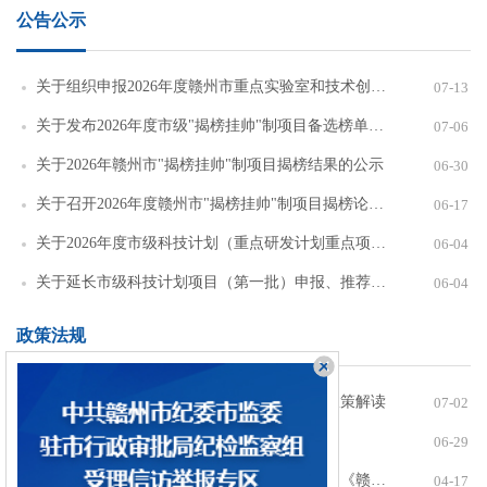
公告公示
关于组织申报2026年度赣州市重点实验室和技术创新中心的通知
07-13
关于发布2026年度市级"揭榜挂帅"制项目备选榜单的通知
07-06
关于2026年赣州市"揭榜挂帅"制项目揭榜结果的公示
06-30
关于召开2026年度赣州市"揭榜挂帅"制项目揭榜论证会议的通知
06-17
关于2026年度市级科技计划（重点研发计划重点项目）拟立项项目的公示
06-04
关于延长市级科技计划项目（第一批）申报、推荐截止时间的公告
06-04
政策法规
【政策解读】《赣州市科技项目监督办法》政策解读
07-02
关于印发《赣州市科技项目监督办法》的通知
06-29
【政策解读】《赣州市重点实验室管理办法》《赣州市技术创新中心管理办法》政策解读
04-17