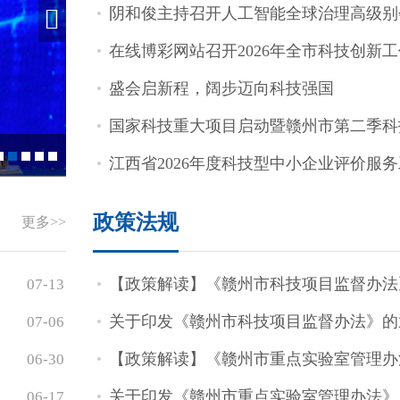

阴和俊主持召开人工智能全球治理高级别
在线博彩网站召开2026年全市科技创新工作推
盛会启新程，阔步迈向科技强国
国家科技重大项目启动暨赣州市第二季科技成果转化产融对接会
在线博彩网站李绍武在赣南师范大学和赣南科技学院调研
江西省2026年度科技型中小企业评价服务工作培训班在吉安
政策法规
更多>>
【政策解读】《赣州市科技项目监督办法》政策
07-13
关于印发《赣州市科技项目监督办法》的
07-06
【政策解读】《赣州市重点实验室管理办法》《赣州市技术创新中心管理办法》政策
06-30
关于印发《赣州市重点实验室管理办法》《赣州市技术创新中心管理办法》的
06-17