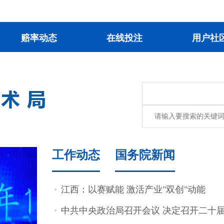
赔率动态
在线投注
用户社
工作动态
国务院新闻
江西：以赛赋能 激活产业"双创"动能
中共中央政治局召开会议 决定召开二十届五中全会 分析研究当前经济形势和经济工作 中共中央总书记习近平主持会