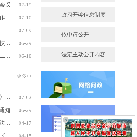
会议
07-19
政府开奖信息制度
进会
07-10
07-09
依申请公开
举行
06-29
省委常委、赣州市委书记黄喜忠一行到省科技厅走访座谈
法定主动公开内容
举办
06-18
更多>>
解读
07-02
通知
06-29
解读
04-17
通知
04-15