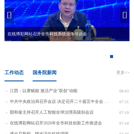


在线博彩网站召开全市科技系统业务培训会
工作动态
国务院新闻
更多>>
江西：以赛赋能 激活产业"双创"动能
08-03
中共中央政治局召开会议 决定召开二十届五中全会 分析研究当前经济形势和经济工作 中共中央总书记习近平主持会议
07-31
阴和俊主持召开人工智能全球治理高级别会议
07-19
在线博彩网站召开2026年全市科技创新工作推进会
07-10
盛会启新程，阔步迈向科技强国