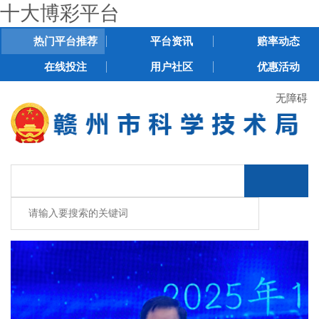
十大博彩平台
热门平台推荐
平台资讯
赔率动态
在线投注
用户社区
优惠活动
无障碍